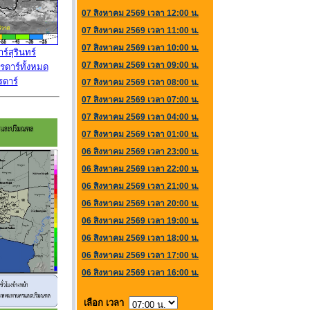
07 สิงหาคม 2569 เวลา 12:00 น.
07 สิงหาคม 2569 เวลา 11:00 น.
07 สิงหาคม 2569 เวลา 10:00 น.
ร์สุรินทร์
07 สิงหาคม 2569 เวลา 09:00 น.
เรดาร์ทั้งหมด
รดาร์
07 สิงหาคม 2569 เวลา 08:00 น.
07 สิงหาคม 2569 เวลา 07:00 น.
07 สิงหาคม 2569 เวลา 04:00 น.
07 สิงหาคม 2569 เวลา 01:00 น.
06 สิงหาคม 2569 เวลา 23:00 น.
06 สิงหาคม 2569 เวลา 22:00 น.
06 สิงหาคม 2569 เวลา 21:00 น.
06 สิงหาคม 2569 เวลา 20:00 น.
06 สิงหาคม 2569 เวลา 19:00 น.
06 สิงหาคม 2569 เวลา 18:00 น.
06 สิงหาคม 2569 เวลา 17:00 น.
06 สิงหาคม 2569 เวลา 16:00 น.
เลือก เวลา