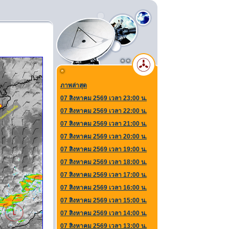
ภาพล่าสุด
07 สิงหาคม 2569 เวลา 23:00 น.
07 สิงหาคม 2569 เวลา 22:00 น.
07 สิงหาคม 2569 เวลา 21:00 น.
07 สิงหาคม 2569 เวลา 20:00 น.
07 สิงหาคม 2569 เวลา 19:00 น.
07 สิงหาคม 2569 เวลา 18:00 น.
07 สิงหาคม 2569 เวลา 17:00 น.
07 สิงหาคม 2569 เวลา 16:00 น.
07 สิงหาคม 2569 เวลา 15:00 น.
07 สิงหาคม 2569 เวลา 14:00 น.
07 สิงหาคม 2569 เวลา 13:00 น.