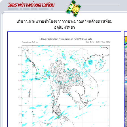
ปริมาณค่าฝนรายชั่วโมงจากการประมาณค่าฝนด้วยดาวเทียม
อุตุนิยมวิทยา