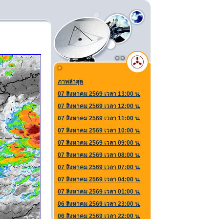
ภาพล่าสุด
07 สิงหาคม 2569 เวลา 13:00 น.
07 สิงหาคม 2569 เวลา 12:00 น.
07 สิงหาคม 2569 เวลา 11:00 น.
07 สิงหาคม 2569 เวลา 10:00 น.
07 สิงหาคม 2569 เวลา 09:00 น.
07 สิงหาคม 2569 เวลา 08:00 น.
07 สิงหาคม 2569 เวลา 07:00 น.
07 สิงหาคม 2569 เวลา 04:00 น.
07 สิงหาคม 2569 เวลา 01:00 น.
06 สิงหาคม 2569 เวลา 23:00 น.
06 สิงหาคม 2569 เวลา 22:00 น.