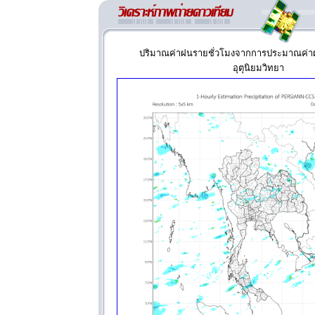
ปริมาณค่าฝนรายชั่วโมงจากการประมาณค่า
อุตุนิยมวิทยา