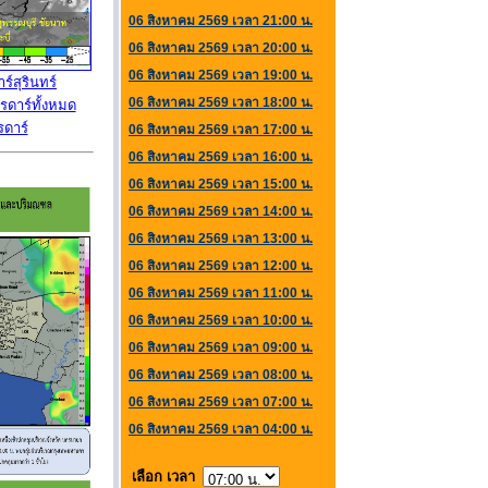
06 สิงหาคม 2569 เวลา 21:00 น.
06 สิงหาคม 2569 เวลา 20:00 น.
06 สิงหาคม 2569 เวลา 19:00 น.
ร์สุรินทร์
06 สิงหาคม 2569 เวลา 18:00 น.
เรดาร์ทั้งหมด
รดาร์
06 สิงหาคม 2569 เวลา 17:00 น.
06 สิงหาคม 2569 เวลา 16:00 น.
06 สิงหาคม 2569 เวลา 15:00 น.
06 สิงหาคม 2569 เวลา 14:00 น.
06 สิงหาคม 2569 เวลา 13:00 น.
06 สิงหาคม 2569 เวลา 12:00 น.
06 สิงหาคม 2569 เวลา 11:00 น.
06 สิงหาคม 2569 เวลา 10:00 น.
06 สิงหาคม 2569 เวลา 09:00 น.
06 สิงหาคม 2569 เวลา 08:00 น.
06 สิงหาคม 2569 เวลา 07:00 น.
06 สิงหาคม 2569 เวลา 04:00 น.
เลือก เวลา