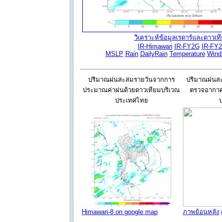
วิเคราะห์ข้อมูลเรดาร์และดาวเท
IR-Himawari
IR-FY2G
IR-FY
MSLP
Rain
DailyRain
Temperature
Wind
ปริมาณฝนสะสมรายวันจากการ
ปริมาณฝนสะ
ประมาณค่าฝนด้วยดาวเทียมบริเวณ
ตรวจอากาศ
ประเทศไทย
Himawari-8 on google map
ภาพย้อนหลัง