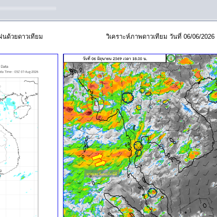
ฝนด้วยดาวเทียม
วิเคราะห์ภาพดาวเทียม วันที่ 06/06/2026