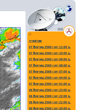
ภาพล่าสุด
07 สิงหาคม 2569 เวลา 11:00 น.
07 สิงหาคม 2569 เวลา 10:00 น.
07 สิงหาคม 2569 เวลา 09:00 น.
07 สิงหาคม 2569 เวลา 08:00 น.
07 สิงหาคม 2569 เวลา 07:00 น.
07 สิงหาคม 2569 เวลา 04:00 น.
07 สิงหาคม 2569 เวลา 01:00 น.
06 สิงหาคม 2569 เวลา 23:00 น.
06 สิงหาคม 2569 เวลา 22:00 น.
06 สิงหาคม 2569 เวลา 21:00 น.
06 สิงหาคม 2569 เวลา 20:00 น.