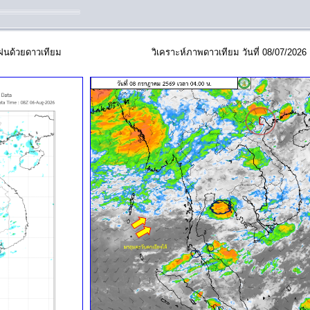
ฝนด้วยดาวเทียม
วิเคราะห์ภาพดาวเทียม วันที่ 08/07/2026