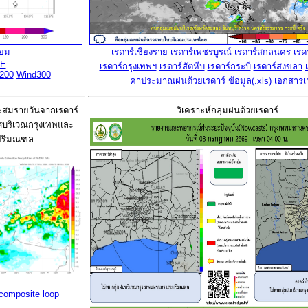
ียม
เรดาร์เชียงราย
เรดาร์เพชรบูรณ์
เรดาร์สกลนคร
เรดา
2E
เรดาร์กรุงเทพฯ
เรดาร์สัตหีบ
เรดาร์กระบี่
เรดาร์สงขลา
200
Wind300
ค่าประมาณฝนด้วยเรดาร์
ข้อมูล(.xls)
เอกสารเ
สมรายวันจากเรดาร์
วิเคราะห์กลุ่มฝนด้วยเรดาร์
บริเวณกรุงเทพและ
ปริมณฑล
composite loop