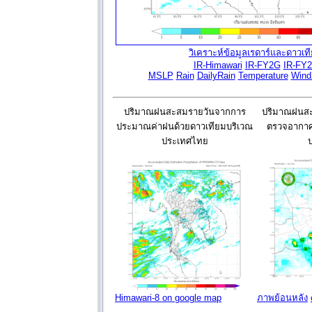
วิเคราะห์ข้อมูลเรดาร์และดาวเท
IR-Himawari
IR-FY2G
IR-FY
MSLP
Rain
DailyRain
Temperature
Wind
ปริมาณฝนสะสมรายวันจากการ
ปริมาณฝนสะ
ประมาณค่าฝนด้วยดาวเทียมบริเวณ
ตรวจอากาศ
ประเทศไทย
Himawari-8 on google map
ภาพย้อนหลัง