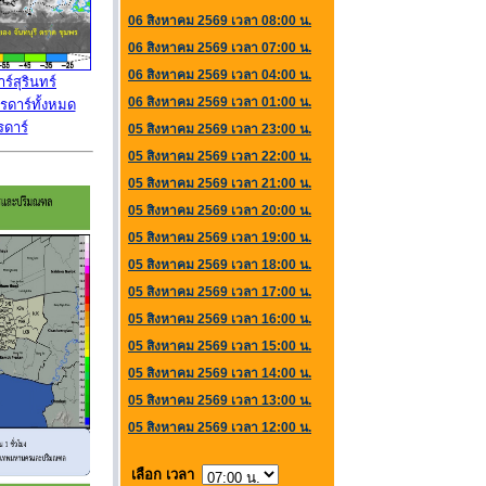
06 สิงหาคม 2569 เวลา 08:00 น.
06 สิงหาคม 2569 เวลา 07:00 น.
06 สิงหาคม 2569 เวลา 04:00 น.
ร์สุรินทร์
06 สิงหาคม 2569 เวลา 01:00 น.
เรดาร์ทั้งหมด
รดาร์
05 สิงหาคม 2569 เวลา 23:00 น.
05 สิงหาคม 2569 เวลา 22:00 น.
05 สิงหาคม 2569 เวลา 21:00 น.
05 สิงหาคม 2569 เวลา 20:00 น.
05 สิงหาคม 2569 เวลา 19:00 น.
05 สิงหาคม 2569 เวลา 18:00 น.
05 สิงหาคม 2569 เวลา 17:00 น.
05 สิงหาคม 2569 เวลา 16:00 น.
05 สิงหาคม 2569 เวลา 15:00 น.
05 สิงหาคม 2569 เวลา 14:00 น.
05 สิงหาคม 2569 เวลา 13:00 น.
05 สิงหาคม 2569 เวลา 12:00 น.
เลือก เวลา