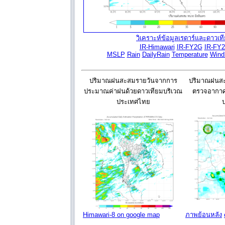
วิเคราะห์ข้อมูลเรดาร์และดาวเท
IR-Himawari
IR-FY2G
IR-FY
MSLP
Rain
DailyRain
Temperature
Wind
ปริมาณฝนสะสมรายวันจากการ
ปริมาณฝนสะ
ประมาณค่าฝนด้วยดาวเทียมบริเวณ
ตรวจอากาศ
ประเทศไทย
Himawari-8 on google map
ภาพย้อนหลัง