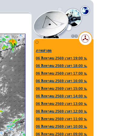
ภาพล่าสุด
06 สิงหาคม 2569 เวลา 19:00 น.
06 สิงหาคม 2569 เวลา 18:00 น.
06 สิงหาคม 2569 เวลา 17:00 น.
06 สิงหาคม 2569 เวลา 16:00 น.
06 สิงหาคม 2569 เวลา 15:00 น.
06 สิงหาคม 2569 เวลา 14:00 น.
06 สิงหาคม 2569 เวลา 13:00 น.
06 สิงหาคม 2569 เวลา 12:00 น.
06 สิงหาคม 2569 เวลา 11:00 น.
06 สิงหาคม 2569 เวลา 10:00 น.
06 สิงหาคม 2569 เวลา 09:00 น.